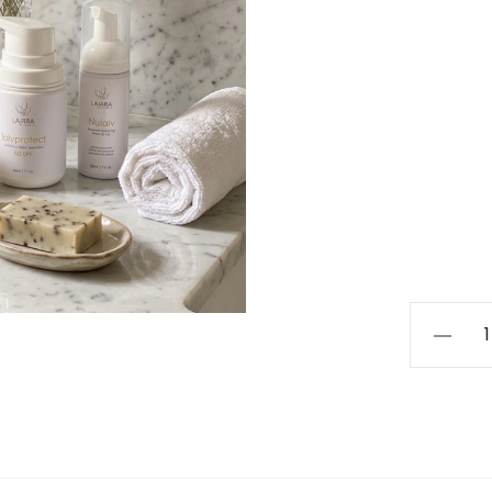
Neceser
Lajara
Laborat
cantida