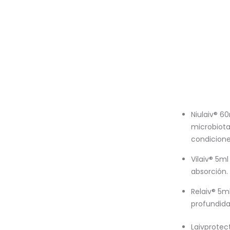
Niulaiv® 60
microbiota
condicione
Vilaiv® 5m
absorción. 
Relaiv® 5ml
profundidad
Laivprotec