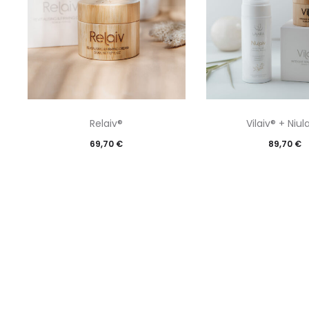
Relaiv®
Vilaiv® + Niul
69,70
€
89,70
€