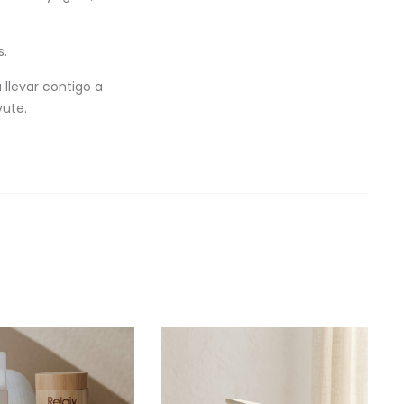
s.
 llevar contigo a
yute.