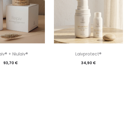
aiv® + Niulaiv®
Laivprotect®
93,70
€
34,90
€