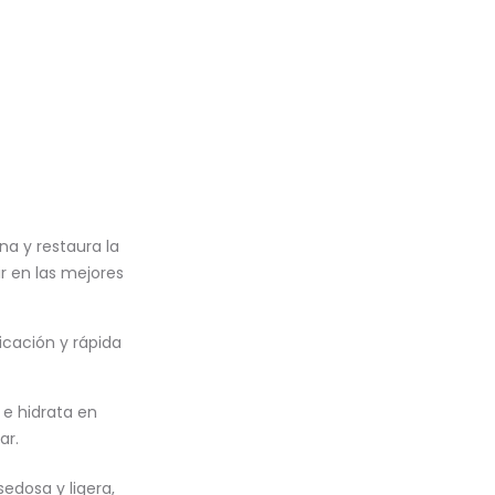
na y restaura la
ir en las mejores
icación y rápida
 e hidrata en
ar.
edosa y ligera,