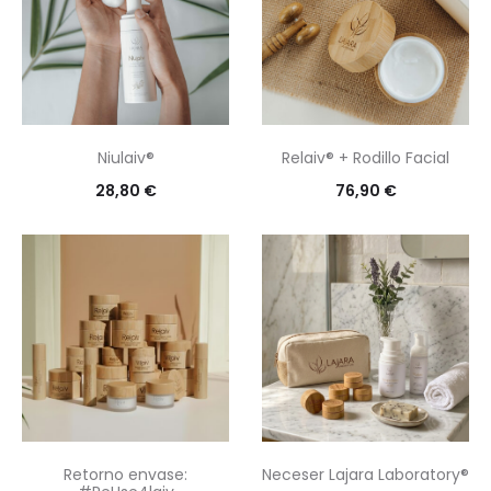
Niulaiv®
Relaiv® + Rodillo Facial
28,80
€
76,90
€
Retorno envase:
Neceser Lajara Laboratory®