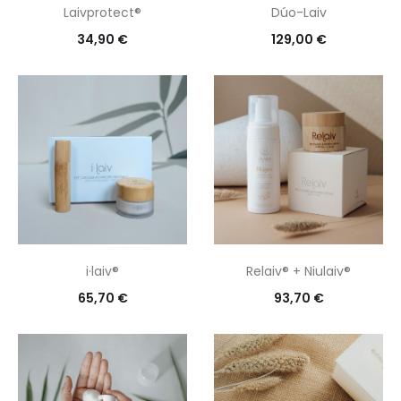
Laivprotect®
Dúo-Laiv
34,90
€
129,00
€
i·laiv®
Relaiv® + Niulaiv®
65,70
€
93,70
€