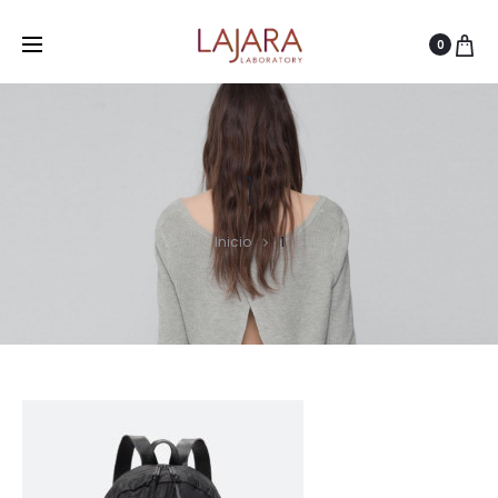
0
1
Inicio
1