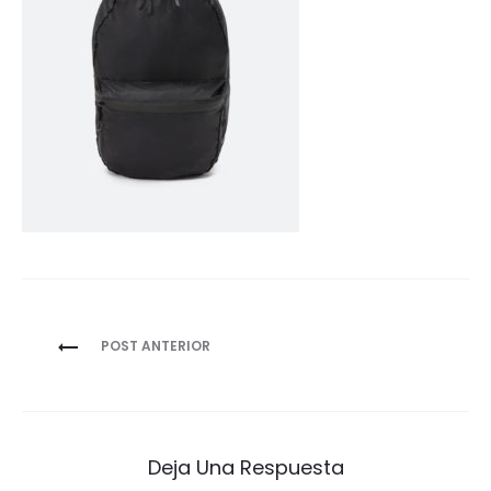
Navegación
POST ANTERIOR
de
entradas
Deja Una Respuesta