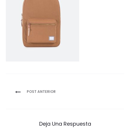
Navegación
POST ANTERIOR
de
entradas
Deja Una Respuesta