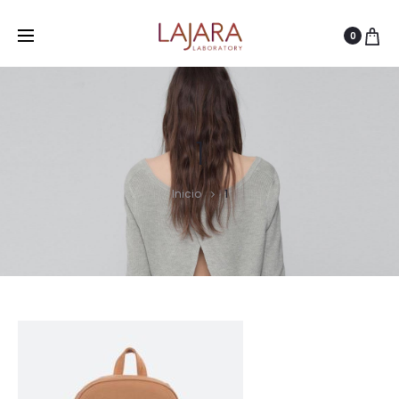
0
1
Inicio
1