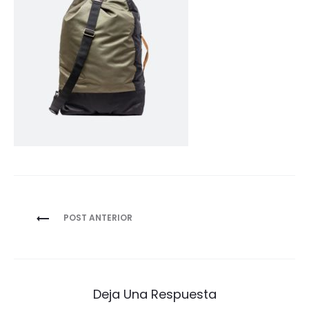
Navegación
POST ANTERIOR
de
entradas
Deja Una Respuesta