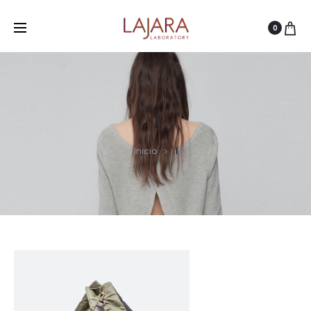
0
1
Inicio
1