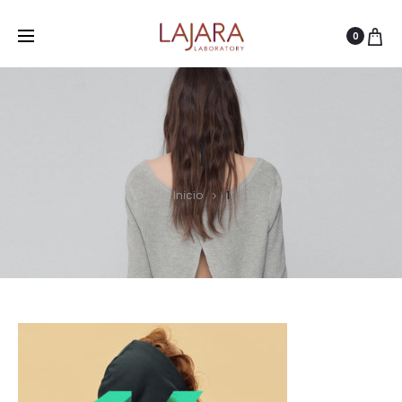
0
1
Inicio
1