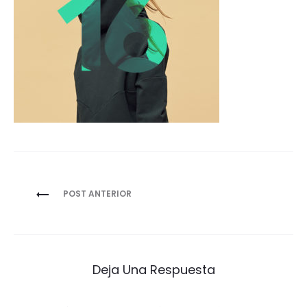
Navegación
POST ANTERIOR
de
entradas
Deja Una Respuesta