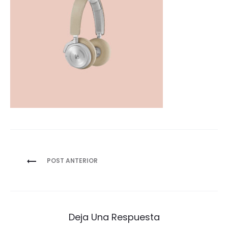
Navegación
POST ANTERIOR
de
entradas
Deja Una Respuesta