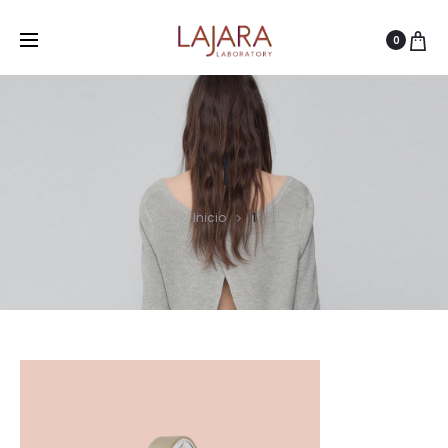
0
1
Inicio
1