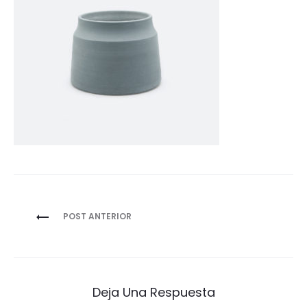
Navegación
POST ANTERIOR
de
entradas
Deja Una Respuesta