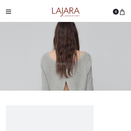
0
1
Inicio
1