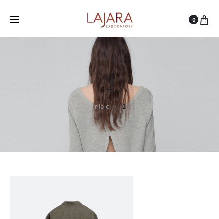
0
2
Inicio
2