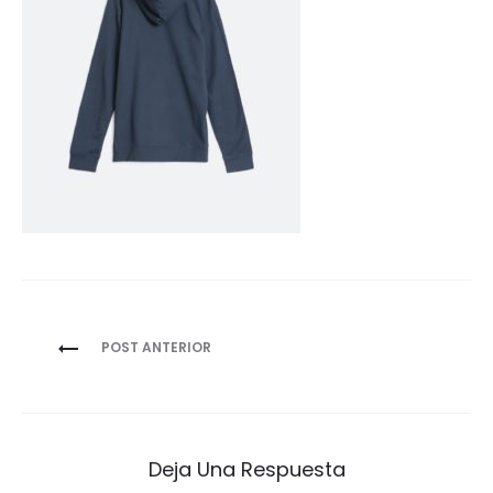
Navegación
POST ANTERIOR
de
entradas
Deja Una Respuesta