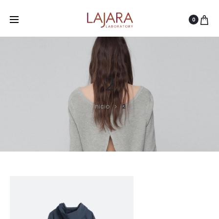
0
2
Inicio
2