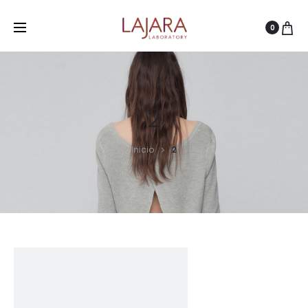
0
2
Inicio
2