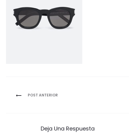
Navegación
POST ANTERIOR
de
entradas
Deja Una Respuesta