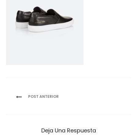
Navegación
POST ANTERIOR
de
entradas
Deja Una Respuesta