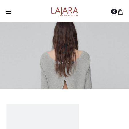
0
2
Inicio
2