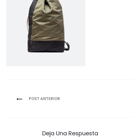
Navegación
POST ANTERIOR
de
entradas
Deja Una Respuesta