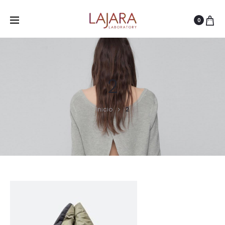
0
2
Inicio
2