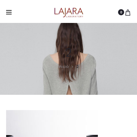
0
2
Inicio
2