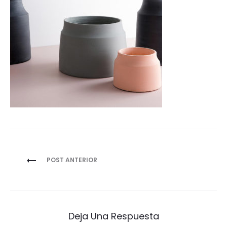
Navegación
POST ANTERIOR
de
entradas
Deja Una Respuesta