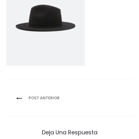
Navegación
POST ANTERIOR
de
entradas
Deja Una Respuesta