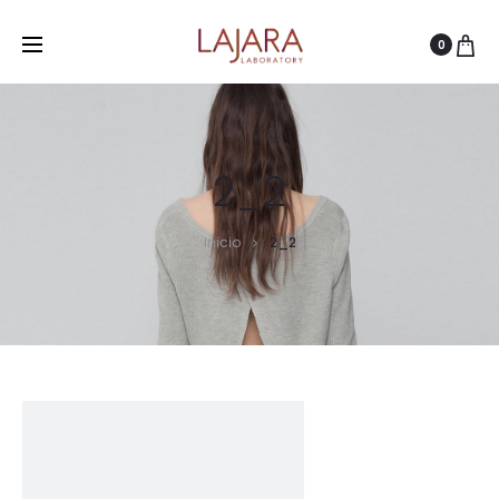
0
2_2
Inicio
2_2