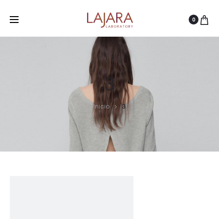
0
3
Inicio
3