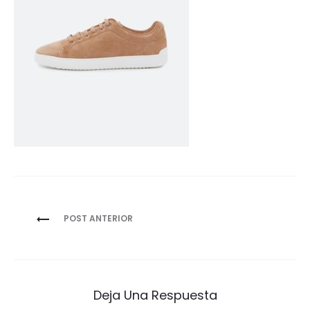
Navegación
POST ANTERIOR
de
entradas
Deja Una Respuesta