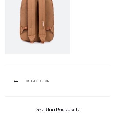
Navegación
POST ANTERIOR
de
entradas
Deja Una Respuesta