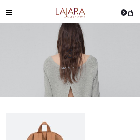
0
3
Inicio
3