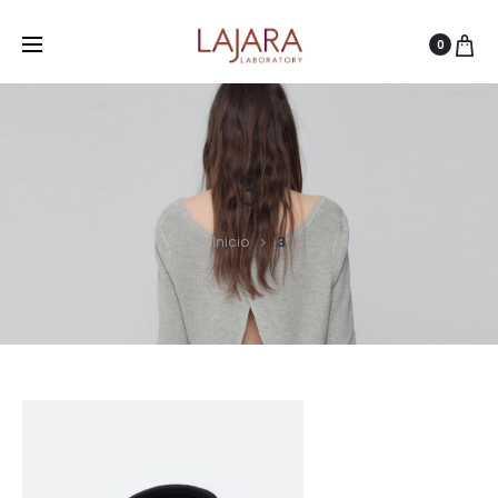
0
3
Inicio
3