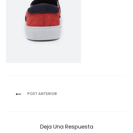
Navegación
POST ANTERIOR
de
entradas
Deja Una Respuesta