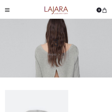
0
3
Inicio
3