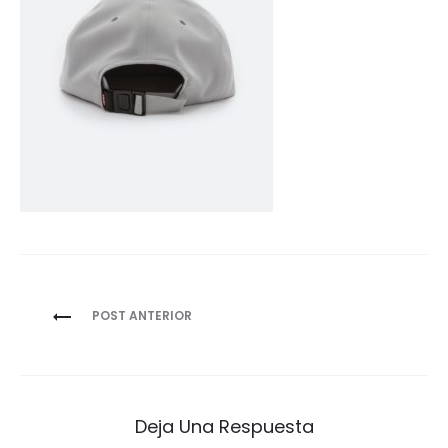
Navegación
POST ANTERIOR
de
entradas
Deja Una Respuesta