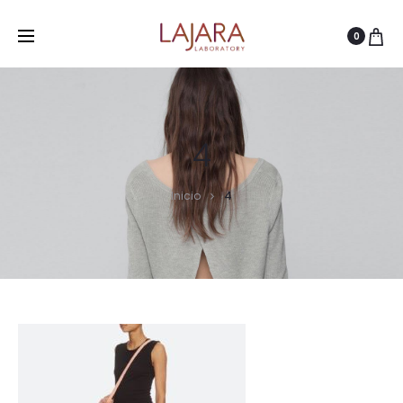
0
4
Inicio
4