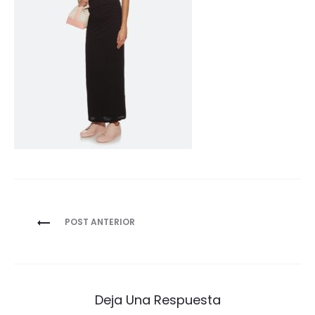
Navegación
POST ANTERIOR
de
entradas
Deja Una Respuesta