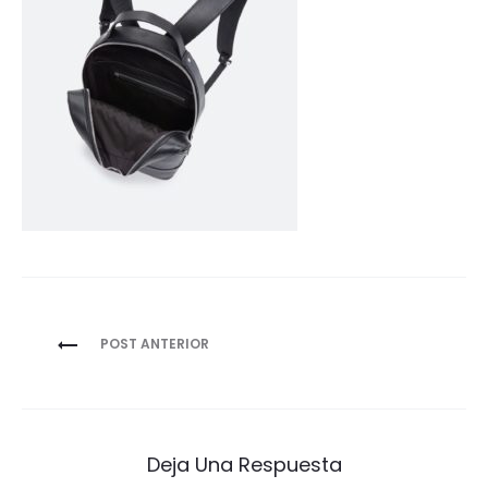
Navegación
POST ANTERIOR
de
entradas
Deja Una Respuesta