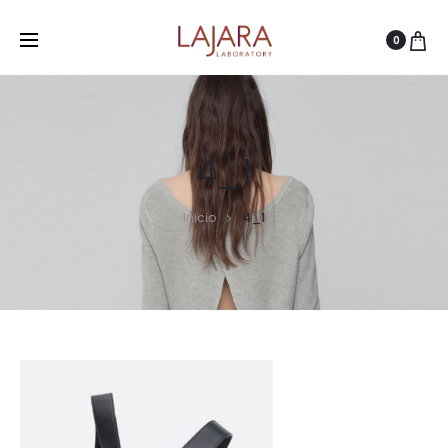
0
4_1
Inicio
4_1