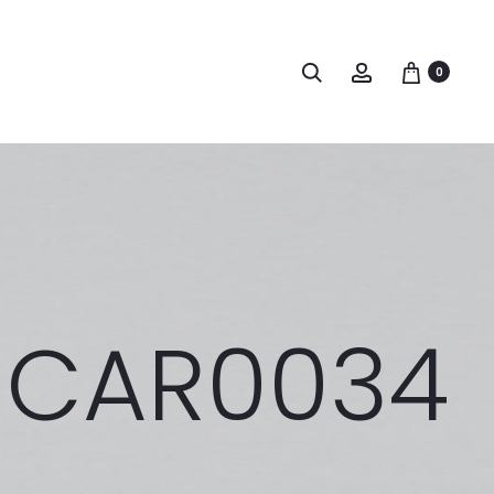
Buscar
Account
0
y_CAR0034