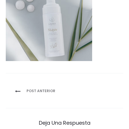
Navegación
POST ANTERIOR
de
entradas
Deja Una Respuesta