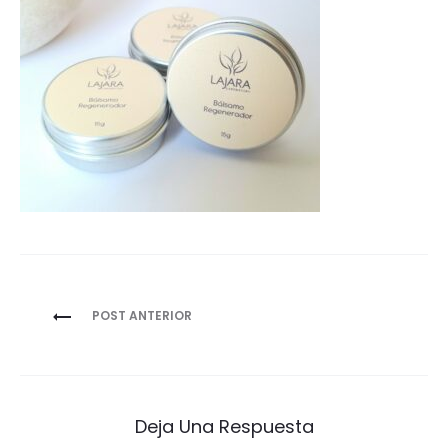
Navegación
POST ANTERIOR
de
entradas
Deja Una Respuesta