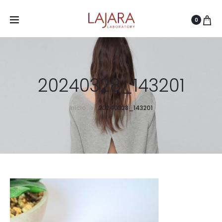
0
20240328_143201
Inicio
20240328_143201