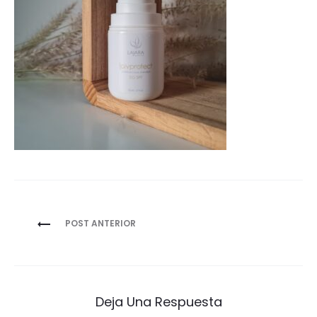
Navegación
POST ANTERIOR
de
entradas
Deja Una Respuesta