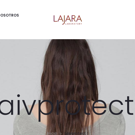
NOSOTROS
aivprotect
Inicio
Laivprotect 1