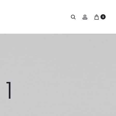
Buscar
Account
0
 1