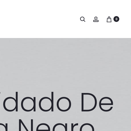
Buscar
Account
0
idado De
ta Negro