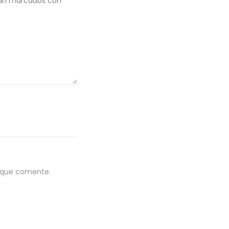
stán marcados con
*
z que comente.