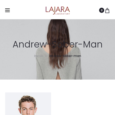
0
Andrew-Sober-Man
Inicio
andrew-sober-man