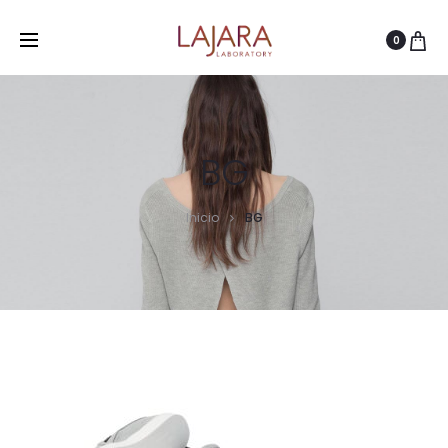
0
BG
Inicio
BG