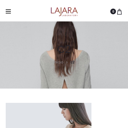
0
C2
Inicio
c2