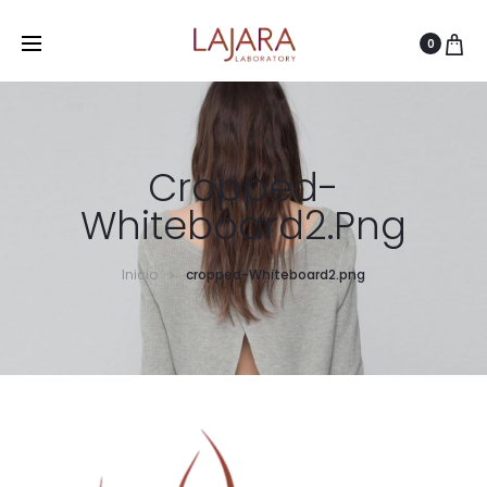
0
Cropped-
Whiteboard2.png
Inicio
cropped-Whiteboard2.png