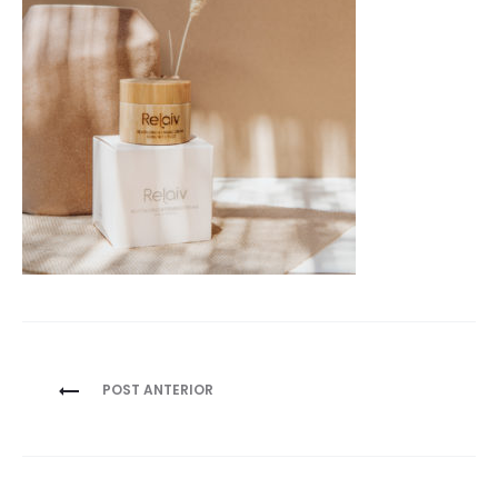
Navegación
POST ANTERIOR
de
entradas