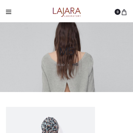
0
M5
Inicio
m5