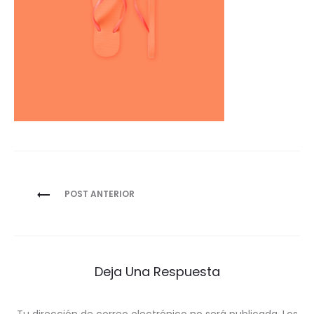
Navegación
POST ANTERIOR
de
entradas
Deja Una Respuesta