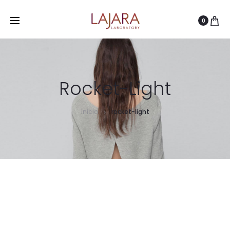
0
Rocket-Light
Inicio
rocket-light