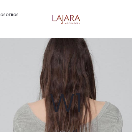
NOSOTROS
W1
Inicio
w1