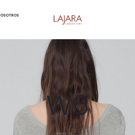
NOSOTROS
W6
Inicio
w6