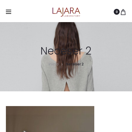
0
Neceser 2
Inicio
Neceser 2