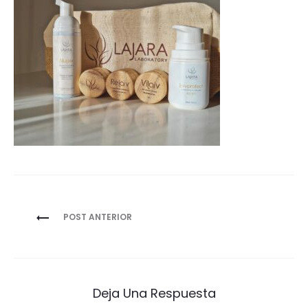
Navegación
POST ANTERIOR
de
entradas
Deja Una Respuesta